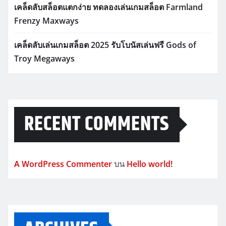
เคล็ดลับสล็อตแตกง่าย ทดลองเล่นเกมสล็อต Farmland
Frenzy Maxways
เคล็ดลับเล่นเกมสล็อต 2025 รับโบนัสเล่นฟรี Gods of
Troy Megaways
RECENT COMMENTS
A WordPress Commenter
บน
Hello world!