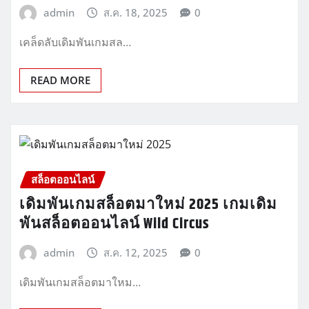
admin
ส.ค. 18, 2025
0
เคล็ดลับเดิมพันเกมสล…
READ MORE
สล็อตออนไลน์
เดิมพันเกมสล็อตมาใหม่ 2025 เกมเดิม
พันสล็อตออนไลน์ Wild Circus
admin
ส.ค. 12, 2025
0
เดิมพันเกมสล็อตมาใหม…