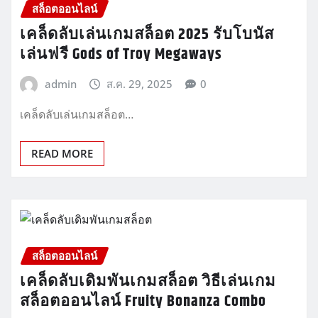
สล็อตออนไลน์
เคล็ดลับเล่นเกมสล็อต 2025 รับโบนัส
เล่นฟรี Gods of Troy Megaways
admin
ส.ค. 29, 2025
0
เคล็ดลับเล่นเกมสล็อต…
READ MORE
สล็อตออนไลน์
เคล็ดลับเดิมพันเกมสล็อต วิธีเล่นเกม
สล็อตออนไลน์ Fruity Bonanza Combo