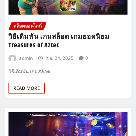
สล็อตออนไลน์
วิธีเดิมพัน เกมสล็อต เกมยอดนิยม
Treasures of Aztec
admin
ก.ย. 24, 2025
0
วิธีเดิมพัน เกมสล็อต…
READ MORE