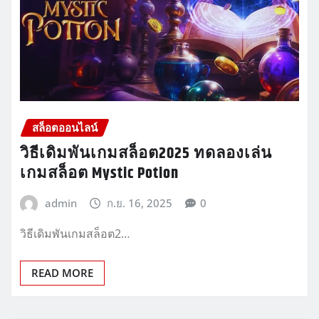
สล็อตออนไลน์
วิธีเดิมพันเกมสล็อต2025 ทดลองเล่น
เกมสล็อต Mystic Potion
admin
ก.ย. 16, 2025
0
วิธีเดิมพันเกมสล็อต2…
READ MORE