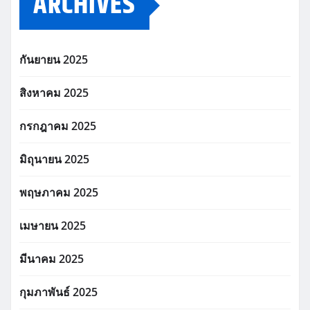
ARCHIVES
กันยายน 2025
สิงหาคม 2025
กรกฎาคม 2025
มิถุนายน 2025
พฤษภาคม 2025
เมษายน 2025
มีนาคม 2025
กุมภาพันธ์ 2025