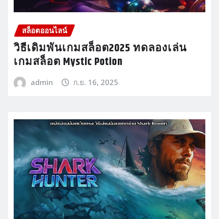
สล็อตออนไลน์
วิธีเดิมพันเกมสล็อต2025 ทดลองเล่น
เกมสล็อต Mystic Potion
admin
ก.ย. 16, 2025