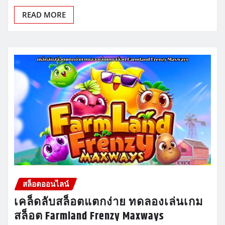
READ MORE
สล็อตออนไลน์
เคล็ดลับสล็อตแตกง่าย ทดลองเล่นเกม
สล็อต Farmland Frenzy Maxways