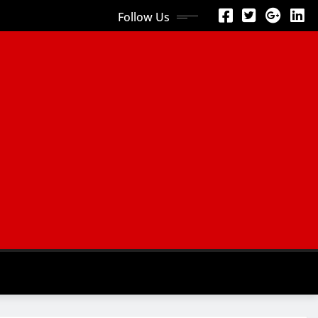
Follow Us