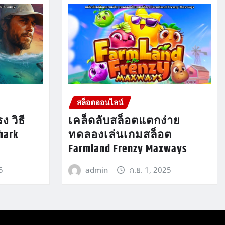
สล็อตออนไลน์
ง วิธี
เคล็ดลับสล็อตแตกง่าย
hark
ทดลองเล่นเกมสล็อต
Farmland Frenzy Maxways
5
admin
ก.ย. 1, 2025