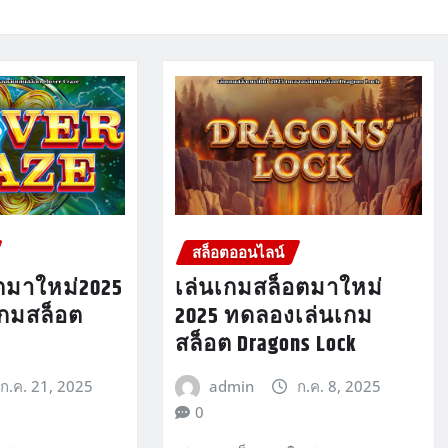
สล็อตออนไลน์
อตมาใหม่2025
เล่นเกมสล็อตมาใหม่
กมสล็อต
2025 ทดลองเล่นเกม
สล็อต Dragons Lock
ก.ค. 21, 2025
admin
ก.ค. 8, 2025
0