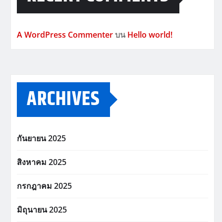
A WordPress Commenter
บน
Hello world!
ARCHIVES
กันยายน 2025
สิงหาคม 2025
กรกฎาคม 2025
มิถุนายน 2025