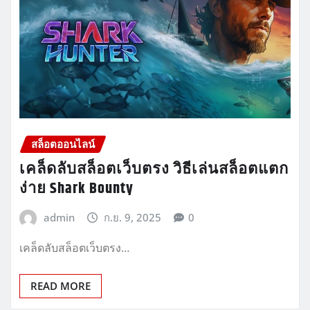
สล็อตออนไลน์
เคล็ดลับสล็อตเว็บตรง วิธีเล่นสล็อตแตก
ง่าย Shark Bounty
admin
ก.ย. 9, 2025
0
เคล็ดลับสล็อตเว็บตรง…
READ MORE