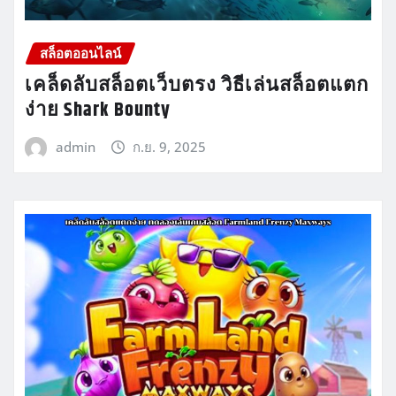
สล็อตออนไลน์
เคล็ดลับสล็อตเว็บตรง วิธีเล่นสล็อตแตก
ง่าย Shark Bounty
admin
ก.ย. 9, 2025