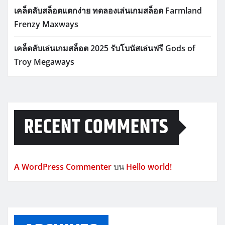
เคล็ดลับสล็อตแตกง่าย ทดลองเล่นเกมสล็อต Farmland
Frenzy Maxways
เคล็ดลับเล่นเกมสล็อต 2025 รับโบนัสเล่นฟรี Gods of
Troy Megaways
RECENT COMMENTS
A WordPress Commenter
บน
Hello world!