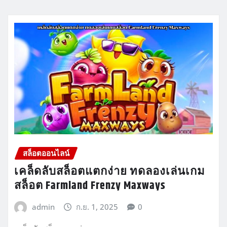
สล็อตออนไลน์
เคล็ดลับสล็อตแตกง่าย ทดลองเล่นเกม
สล็อต Farmland Frenzy Maxways
admin
ก.ย. 1, 2025
0