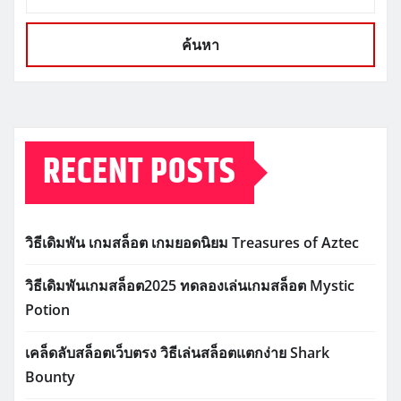
ค้นหา
RECENT POSTS
วิธีเดิมพัน เกมสล็อต เกมยอดนิยม Treasures of Aztec
วิธีเดิมพันเกมสล็อต2025 ทดลองเล่นเกมสล็อต Mystic
Potion
เคล็ดลับสล็อตเว็บตรง วิธีเล่นสล็อตแตกง่าย Shark
Bounty