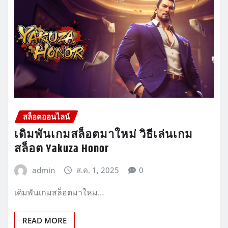
สล็อตออนไลน์
เดิมพันเกมสล็อตมาใหม่ วิธีเล่นเกม
สล็อต Yakuza Honor
admin
ส.ค. 1, 2025
0
เดิมพันเกมสล็อตมาใหม…
READ MORE