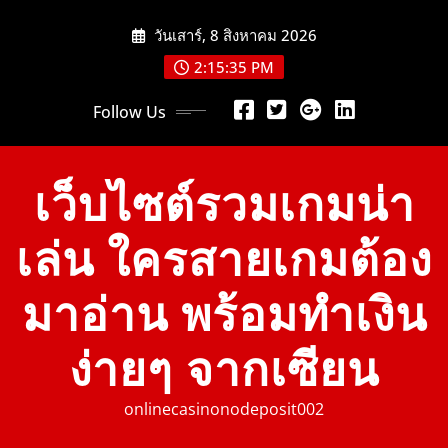
Skip
วันเสาร์, 8 สิงหาคม 2026
to
content
2:15:36 PM
Follow Us
เว็บไซต์รวมเกมน่า
เล่น ใครสายเกมต้อง
มาอ่าน พร้อมทำเงิน
ง่ายๆ จากเซียน
onlinecasinonodeposit002