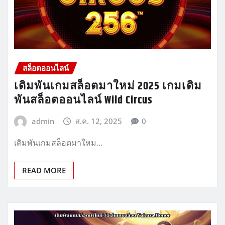
สล็อตออนไลน์
เดิมพันเกมสล็อตมาใหม่ 2025 เกมเดิม
พันสล็อตออนไลน์ Wild Circus
admin
ส.ค. 12, 2025
0
เดิมพันเกมสล็อตมาใหม…
READ MORE