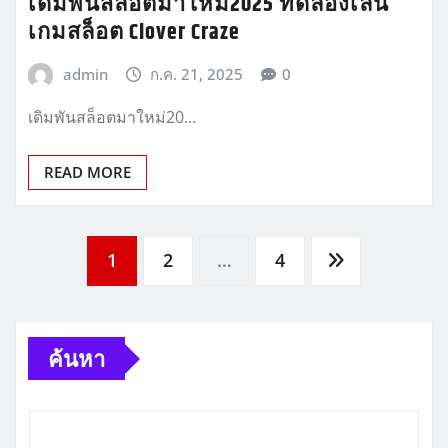
เดิมพันสล็อตมาใหม่2025 ทดลองเล่น
เกมสล็อต Clover Craze
admin
ก.ค. 21, 2025
0
เดิมพันสล็อตมาใหม่20…
READ MORE
Posts
1
2
…
4
pagination
ค้นหา