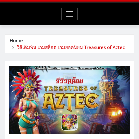
Home
วิธีเดิมพัน เกมสล็อต เกมยอดนิยม Treasures of Aztec