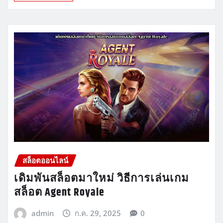
สล็อตออนไลน์
เดิมพันสล็อตมาใหม่ วิธีการเล่นเกม
สล็อต Agent Royale
admin
ก.ค. 29, 2025
0