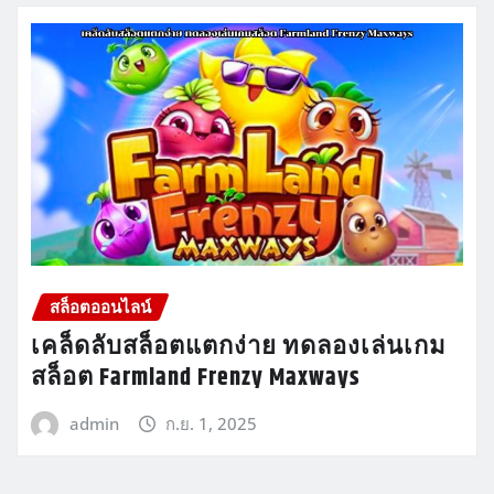
สล็อตออนไลน์
เคล็ดลับสล็อตแตกง่าย ทดลองเล่นเกม
สล็อต Farmland Frenzy Maxways
admin
ก.ย. 1, 2025