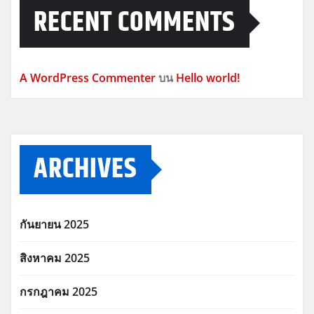
RECENT COMMENTS
A WordPress Commenter
บน
Hello world!
ARCHIVES
กันยายน 2025
สิงหาคม 2025
กรกฎาคม 2025