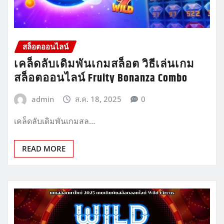
สล็อตออนไลน์
เคล็ดลับเดิมพันเกมสล็อต วิธีเล่นเกม
สล็อตออนไลน์ Fruity Bonanza Combo
admin
ส.ค. 18, 2025
0
เคล็ดลับเดิมพันเกมสล…
READ MORE