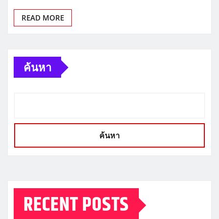
READ MORE
ค้นหา
ค้นหา
RECENT POSTS