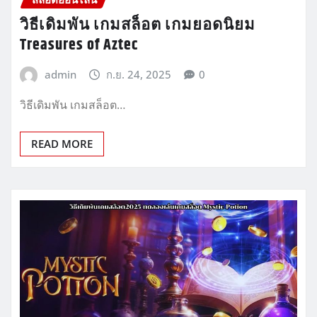
วิธีเดิมพัน เกมสล็อต เกมยอดนิยม
Treasures of Aztec
admin
ก.ย. 24, 2025
0
วิธีเดิมพัน เกมสล็อต…
READ MORE