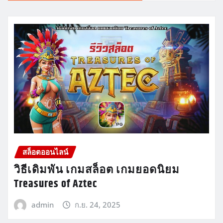
สล็อตออนไลน์
วิธีเดิมพัน เกมสล็อต เกมยอดนิยม
Treasures of Aztec
admin
ก.ย. 24, 2025