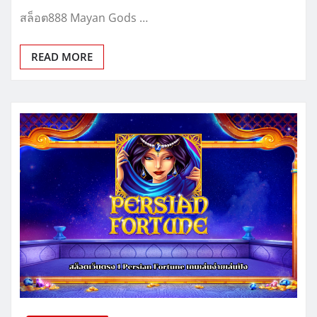
สล็อต888 Mayan Gods …
READ MORE