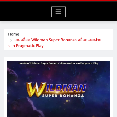
Home
เกมสล็อต Wildman Super Bonanza สล็อตแตกง่าย
จาก Pragmatic Play