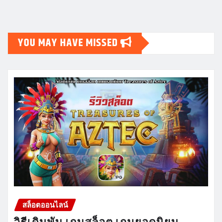
YOU MAY HAVE MISSED
สล็อตออนไลน์