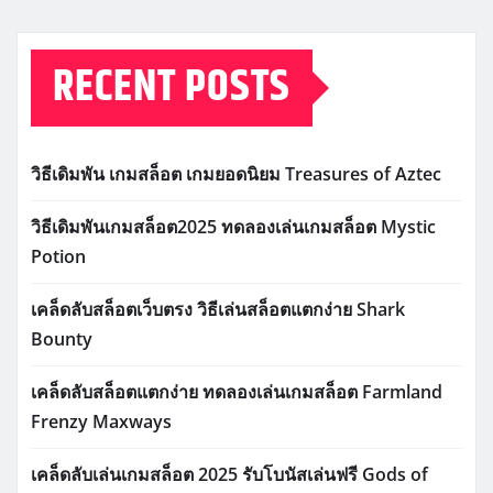
RECENT POSTS
วิธีเดิมพัน เกมสล็อต เกมยอดนิยม Treasures of Aztec
วิธีเดิมพันเกมสล็อต2025 ทดลองเล่นเกมสล็อต Mystic
Potion
เคล็ดลับสล็อตเว็บตรง วิธีเล่นสล็อตแตกง่าย Shark
Bounty
เคล็ดลับสล็อตแตกง่าย ทดลองเล่นเกมสล็อต Farmland
Frenzy Maxways
เคล็ดลับเล่นเกมสล็อต 2025 รับโบนัสเล่นฟรี Gods of