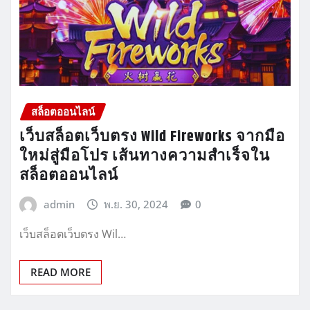
สล็อตออนไลน์
เว็บสล็อตเว็บตรง Wild Fireworks จากมือ
ใหม่สู่มือโปร เส้นทางความสำเร็จใน
สล็อตออนไลน์
admin
พ.ย. 30, 2024
0
เว็บสล็อตเว็บตรง Wil…
READ MORE