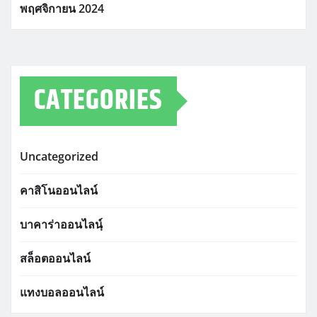
พฤศจิกายน 2024
CATEGORIES
Uncategorized
คาสิโนออนไลน์
บาคาร่าออนไลนฺ์
สล็อตออนไลน์
แทงบอลออนไลน์