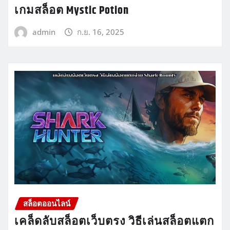
เกมสล็อต Mystic Potion
admin
ก.ย. 16, 2025
สล็อตออนไลน์
เคล็ดลับสล็อตเว็บตรง วิธีเล่นสล็อตแตก