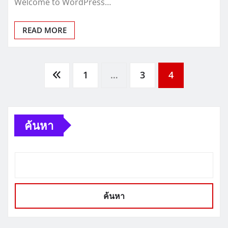
Welcome to WordPress…
READ MORE
Posts
1
…
3
4
pagination
ค้นหา
ค้นหา