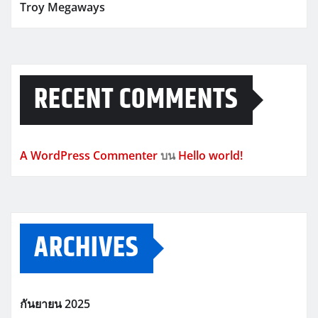
Troy Megaways
RECENT COMMENTS
A WordPress Commenter
บน
Hello world!
ARCHIVES
กันยายน 2025