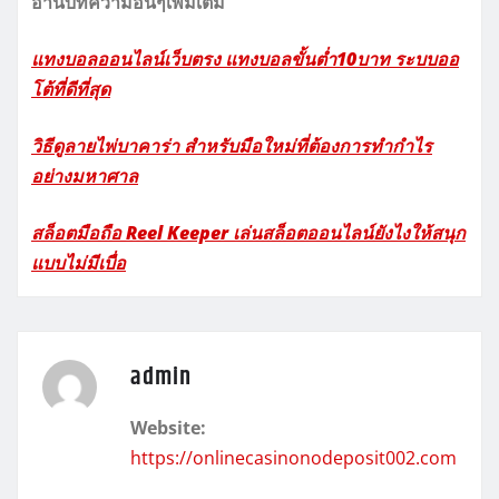
อ่านบทความอื่นๆเพิ่มเติม
แทงบอลออนไลน์เว็บตรง แทงบอลขั้นต่ำ10บาท ระบบออ
โต้ที่ดีที่สุด
วิธีดูลายไพ่บาคาร่า สำหรับมือใหม่ที่ต้องการทำกำไร
อย่างมหาศาล
สล็อตมือถือ Reel Keeper เล่นสล็อตออนไลน์ยังไงให้สนุก
แบบไม่มีเบื่อ
admin
Website:
https://onlinecasinonodeposit002.com