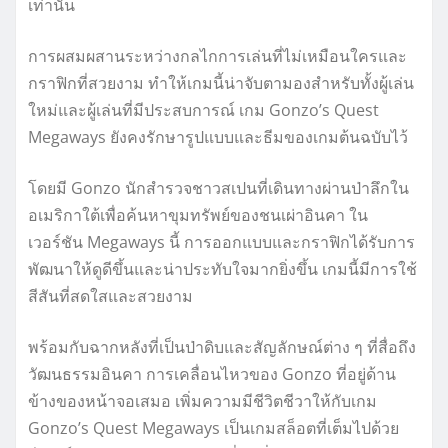
เท่านั้น
การผสมผสานระหว่างกลไกการเล่นที่ไม่เหมือนใครและ
กราฟิกที่สวยงาม ทำให้เกมนี้น่าจับตามองสำหรับทั้งผู้เล่น
ใหม่และผู้เล่นที่มีประสบการณ์ เกม Gonzo’s Quest
Megaways ยังคงรักษารูปแบบและธีมของเกมต้นฉบับไว้
โดยมี Gonzo นักสำรวจชาวสเปนที่เดินทางผ่านป่าลึกใน
อเมริกาใต้เพื่อค้นหาขุมทรัพย์ของชนเผ่าอินคา ใน
เวอร์ชัน Megaways นี้ การออกแบบและกราฟิกได้รับการ
พัฒนาให้ดูดีขึ้นและน่าประทับใจมากยิ่งขึ้น เกมนี้มีการใช้
สีสันที่สดใสและสวยงาม
พร้อมกับฉากหลังที่เป็นป่าดิบและสัญลักษณ์ต่าง ๆ ที่สื่อถึง
วัฒนธรรมอินคา การเคลื่อนไหวของ Gonzo ที่อยู่ด้าน
ข้างของหน้าจอเสมอ เพิ่มความมีชีวิตชีวาให้กับเกม
Gonzo’s Quest Megaways เป็นเกมสล็อตที่เต็มไปด้วย