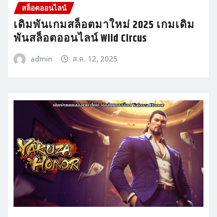
สล็อตออนไลน์
เดิมพันเกมสล็อตมาใหม่ 2025 เกมเดิม
พันสล็อตออนไลน์ Wild Circus
admin
ส.ค. 12, 2025