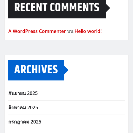
RECENT COMMENTS
A WordPress Commenter
บน
Hello world!
ARCHIVES
กันยายน 2025
สิงหาคม 2025
กรกฎาคม 2025