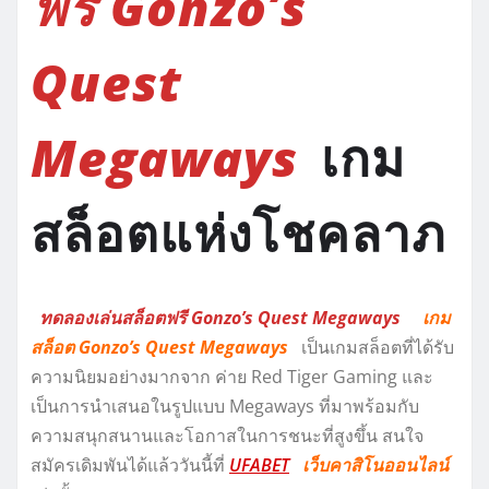
ฟรี Gonzo’s
Quest
Megaways
เกม
สล็อตแห่งโชคลาภ
ทดลองเล่นสล็อตฟรี Gonzo’s Quest Megaways
เกม
สล็อต Gonzo’s Quest Megaways
เป็นเกมสล็อตที่ได้รับ
ความนิยมอย่างมากจาก ค่าย Red Tiger Gaming และ
เป็นการนำเสนอในรูปแบบ Megaways ที่มาพร้อมกับ
ความสนุกสนานและโอกาสในการชนะที่สูงขึ้น สนใจ
สมัครเดิมพันได้แล้ววันนี้ที่
UFABET
เว็บคาสิโนออนไลน์