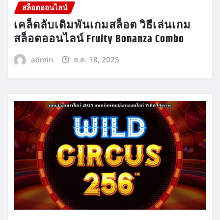
สล็อตออนไลน์
เคล็ดลับเดิมพันเกมสล็อต วิธีเล่นเกม
สล็อตออนไลน์ Fruity Bonanza Combo
admin
ส.ค. 18, 2025