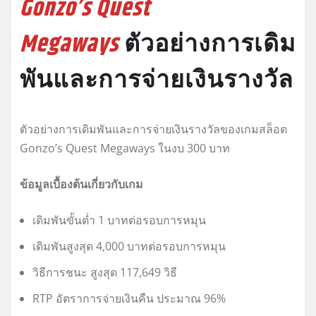
Gonzo’s Quest
Megaways
ตัวอย่างการเดิม
พันและการจ่ายเงินรางวัล
ตัวอย่างการเดิมพันและการจ่ายเงินรางวัลของเกมสล็อต
Gonzo’s Quest Megaways ในงบ 300 บาท
ข้อมูลเบื้องต้นเกี่ยวกับเกม
เดิมพันขั้นต่ำ 1 บาทต่อรอบการหมุน
เดิมพันสูงสุด 4,000 บาทต่อรอบการหมุน
วิธีการชนะ สูงสุด 117,649 วิธี
RTP อัตราการจ่ายเงินคืน ประมาณ 96%