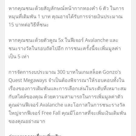
หากคุณชนะด้วยสัญลักษณ์หน้ากากทองคำ 6 ตัว ในการ
หมุนที่เดิมพัน 1 บาท คุณอาจได้รับการจ่ายเงินประมาณ
15 บาทต่อวิธีที่ชนะ
หากคุณชนะด้วยตัวคูณ 5x ในฟีเจอร์ Avalanche และ
ชนะรางวัลในรอบถัดไปอีก การชนะครั้งนี้จะเพิ่มมูลค่า
เป็น 5 เท่า
การจัดการงบประมาณ 300 บาทในเกมสล็อต Gonzo’s
Quest Megaways จำเป็นต้องพิจารณาให้รอบคอบทั้งใน
เรื่องของการเดิมพันและการเลือกเล่นในระดับที่เหมาะสม
กับสไตล์ของคุณ ด้วยความสามารถในการเพิ่มมูลค่าตัว
คูณผ่านฟีเจอร์ Avalanche และโอกาสในการชนะรางวัล
ใหญ่จากฟีเจอร์ Free Fall คุณมีโอกาสที่จะเพิ่มเงินเดิมพัน
ของคุณอย่างมาก