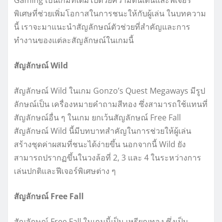
Gaming เป็นเกมที่เต็มไปด้วยความตื่นเต้นและฟีเจอร์
พิเศษที่ช่วยเพิ่มโอกาสในการชนะให้กับผู้เล่น ในบทความ
นี้ เราจะมาแนะนำสัญลักษณ์ตัวช่วยที่สำคัญและการ
ทำงานของแต่ละสัญลักษณ์ในเกมนี้
สัญลักษณ์ Wild
สัญลักษณ์ Wild ในเกม Gonzo’s Quest Megaways มีรูป
ลักษณ์เป็น เครื่องหมายคำถามสีทอง ซึ่งสามารถใช้แทนที่
สัญลักษณ์อื่น ๆ ในเกม ยกเว้นสัญลักษณ์ Free Fall
สัญลักษณ์ Wild นี้มีบทบาทสำคัญในการช่วยให้ผู้เล่น
สร้างชุดค่าผสมที่ชนะได้ง่ายขึ้น นอกจากนี้ Wild ยัง
สามารถปรากฏขึ้นในวงล้อที่ 2, 3 และ 4 ในระหว่างการ
เล่นปกติและฟีเจอร์พิเศษต่าง ๆ
สัญลักษณ์ Free Fall
สัญลักษณ์ Free Fall ในเกมนี้เป็น เหรียญทอง ซึ่งเป็น