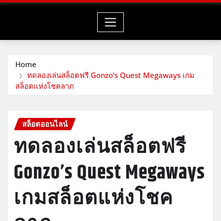
Home
ทดลองเล่นสล็อตฟรี Gonzo’s Quest Megaways เกม
สล็อตแห่งโชคลาภ
สล็อตออนไลน์
ทดลองเล่นสล็อตฟรี
Gonzo’s Quest Megaways
เกมสล็อตแห่งโชค