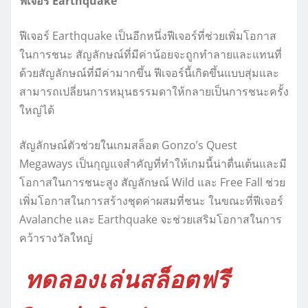
ฟีเจอร์ Earthquake
ฟีเจอร์ Earthquake เป็นอีกหนึ่งฟีเจอร์ที่ช่วยเพิ่มโอกาส
ในการชนะ สัญลักษณ์ที่มีค่าน้อยจะถูกทำลายและแทนที่
ด้วยสัญลักษณ์ที่มีค่ามากขึ้น ฟีเจอร์นี้เกิดขึ้นแบบสุ่มและ
สามารถเปลี่ยนการหมุนธรรมดาให้กลายเป็นการชนะครั้ง
ใหญ่ได้
สัญลักษณ์ตัวช่วยในเกมสล็อต Gonzo’s Quest
Megaways เป็นกุญแจสำคัญที่ทำให้เกมนี้น่าตื่นเต้นและมี
โอกาสในการชนะสูง สัญลักษณ์ Wild และ Free Fall ช่วย
เพิ่มโอกาสในการสร้างชุดค่าผสมที่ชนะ ในขณะที่ฟีเจอร์
Avalanche และ Earthquake จะช่วยเสริมโอกาสในการ
คว้ารางวัลใหญ่
ทดลองเล่นสล็อตฟรี