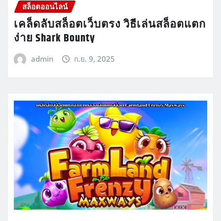
สล็อตออนไลน์
เคล็ดลับสล็อตเว็บตรง วิธีเล่นสล็อตแตก
ง่าย Shark Bounty
admin
ก.ย. 9, 2025