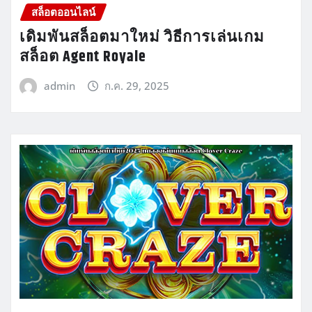
สล็อตออนไลน์
เดิมพันสล็อตมาใหม่ วิธีการเล่นเกม
สล็อต Agent Royale
admin
ก.ค. 29, 2025