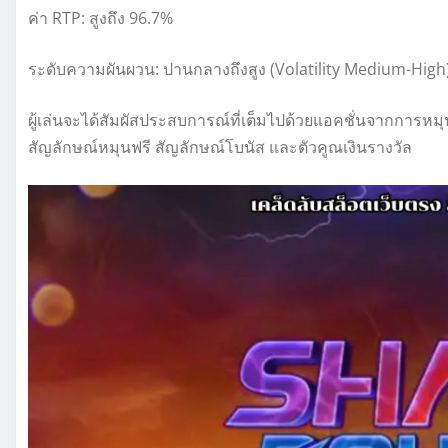
ค่า RTP: สูงถึง 96.7%
ระดับความผันผวน: ปานกลางถึงสูง (Volatility Medium-High
ผู้เล่นจะได้สัมผัสประสบการณ์ที่เต็มไปด้วยแอคชั่นจากการหมุ
สัญลักษณ์หมุนฟรี สัญลักษณ์โบนัส และตัวคูณเงินรางวัล