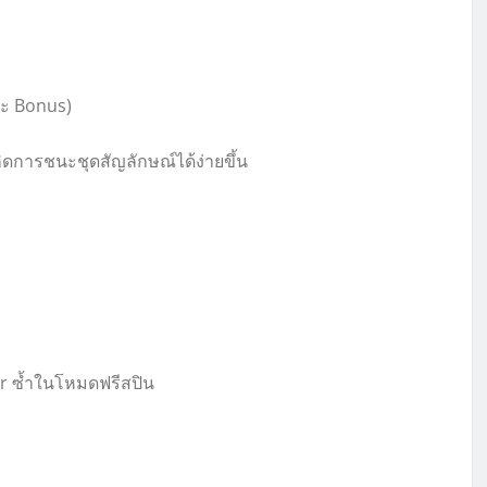
ละ Bonus)
กิดการชนะชุดสัญลักษณ์ได้ง่ายขึ้น
ter ซ้ำในโหมดฟรีสปิน