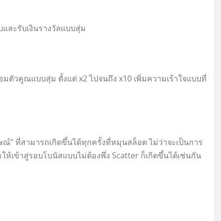
ีบและรับเงินรางวัลแบบสุ่ม
ัวคูณแบบสุ่ม ตั้งแต่ x2 ไปจนถึง x10 เพิ่มความเร้าใจแบบที่
ณ์” ที่สามารถเกิดขึ้นได้ทุกครั้งที่หมุนสล็อต ไม่ว่าจะเป็นการ
ห้เข้าสู่รอบโบนัสแบบไม่ต้องพึ่ง Scatter ก็เกิดขึ้นได้เช่นกัน