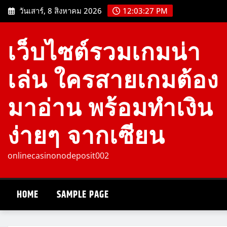
Skip
วันเสาร์, 8 สิงหาคม 2026
12:03:28 PM
to
content
เว็บไซต์รวมเกมน่า
เล่น ใครสายเกมต้อง
มาอ่าน พร้อมทำเงิน
ง่ายๆ จากเซียน
onlinecasinonodeposit002
HOME
SAMPLE PAGE