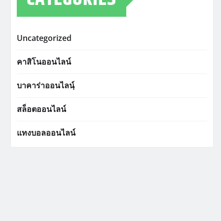
Uncategorized
คาสิโนออนไลน์
บาคาร่าออนไลนฺ์
สล็อตออนไลน์
แทงบอลออนไลน์