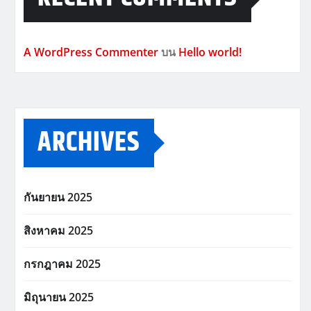
A WordPress Commenter
บน
Hello world!
ARCHIVES
กันยายน 2025
สิงหาคม 2025
กรกฎาคม 2025
มิถุนายน 2025