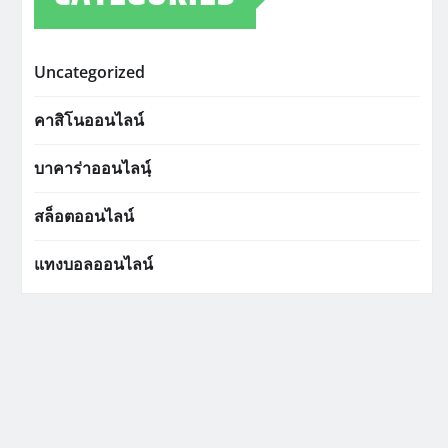
Uncategorized
คาสิโนออนไลน์
บาคาร่าออนไลนฺ์
สล็อตออนไลน์
แทงบอลออนไลน์