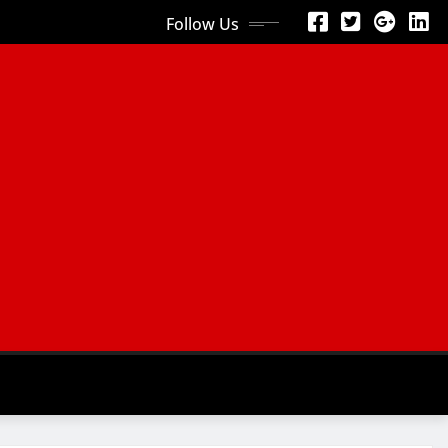
Follow Us