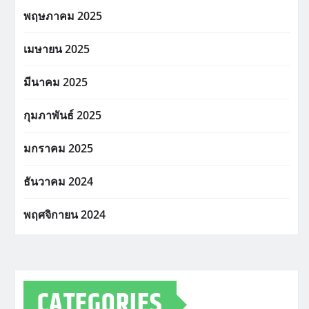
พฤษภาคม 2025
เมษายน 2025
มีนาคม 2025
กุมภาพันธ์ 2025
มกราคม 2025
ธันวาคม 2024
พฤศจิกายน 2024
CATEGORIES